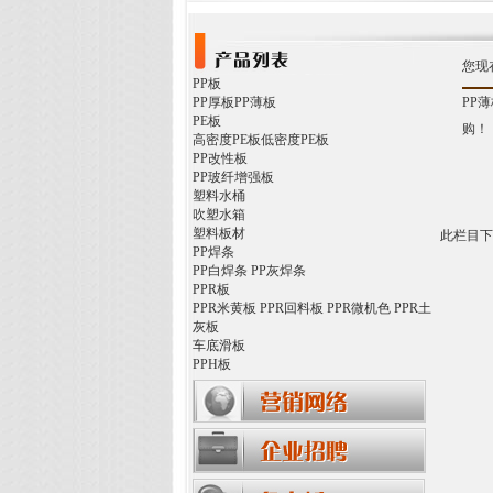
您现
PP板
PP厚板
PP薄板
PP
PE板
购！
高密度PE板
低密度PE板
PP改性板
PP玻纤增强板
塑料水桶
吹塑水箱
塑料板材
此栏目下
PP焊条
PP白焊条
PP灰焊条
PPR板
PPR米黄板
PPR回料板
PPR微机色
PPR土
灰板
车底滑板
PPH板