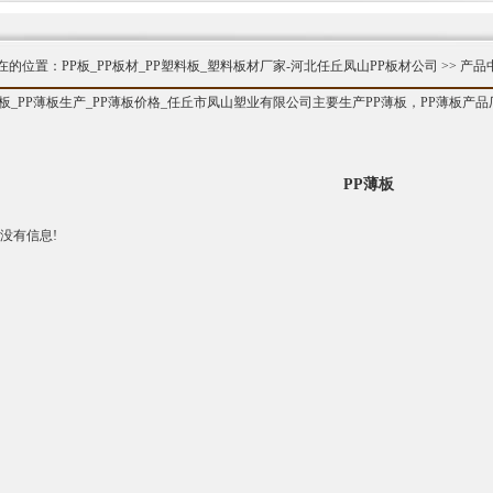
在的位置：
PP板_PP板材_PP塑料板_塑料板材厂家-河北任丘凤山PP板材公司
>>
产品
薄板_PP薄板生产_PP薄板价格_任丘市凤山塑业有限公司主要生产PP薄板，PP薄板
PP薄板
没有信息!