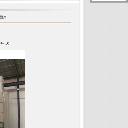
览图片
)
262 次