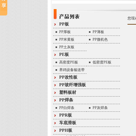
您现
PP板
PP厚板
PP薄板
PP米黄板
PP微机色
PP土灰板
PE板
高密度PE板
低密度PE板
养鸡设备输送带
PP改性板
PP玻纤增强板
塑料板材
PP焊条
PP白焊条
PP灰焊条
PPR板
车底滑板
PPH板