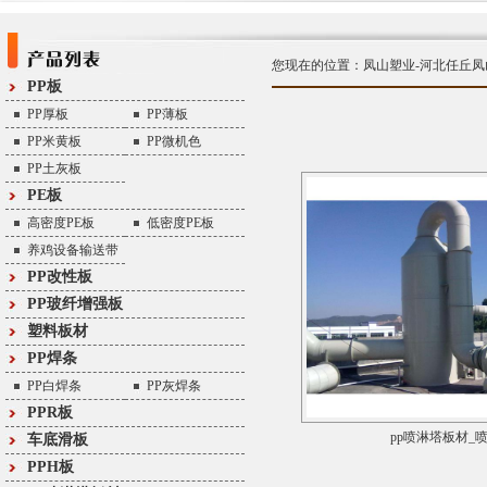
您现在的位置：
凤山塑业-河北任丘凤
PP板
PP厚板
PP薄板
PP米黄板
PP微机色
PP土灰板
PE板
高密度PE板
低密度PE板
养鸡设备输送带
PP改性板
PP玻纤增强板
塑料板材
PP焊条
PP白焊条
PP灰焊条
PPR板
pp喷淋塔板材_
车底滑板
PPH板