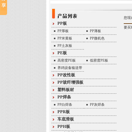
您现
PP板
要买
PP厚板
PP薄板
PP米黄板
PP微机色
PP土灰板
PE板
高密度PE板
低密度PE板
养鸡设备输送带
PP改性板
PP玻纤增强板
塑料板材
PP焊条
PP白焊条
PP灰焊条
PPR板
车底滑板
PPH板